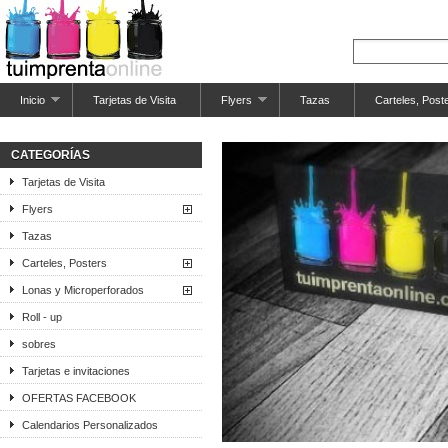
Inicio
Tarjetas de Visita
Flyers
Tazas
Carteles, Post
CATEGORÍAS
Tarjetas de Visita
Flyers
Tazas
Carteles, Posters
Lonas y Microperforados
Roll - up
sobres
Tarjetas e invitaciones
OFERTAS FACEBOOK
Calendarios Personalizados