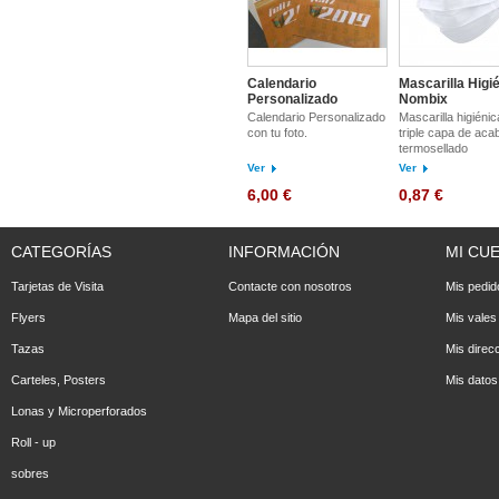
Calendario
Mascarilla Higi
Personalizado
Nombix
Calendario Personalizado
Mascarilla higiéni
con tu foto.
triple capa de aca
termosellado
Ver
Ver
6,00 €
0,87 €
CATEGORÍAS
INFORMACIÓN
MI CU
Tarjetas de Visita
Contacte con nosotros
Mis pedid
Flyers
Mapa del sitio
Mis vales
Tazas
Mis direc
Carteles, Posters
Mis datos
Lonas y Microperforados
Roll - up
sobres